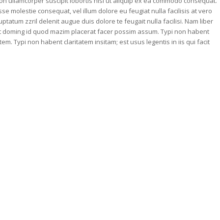
ion ullamcorper suscipit lobortis nisl ut aliquip ex ea commodo consequat.
sse molestie consequat, vel illum dolore eu feugiat nulla facilisis at vero
ptatum zzril delenit augue duis dolore te feugait nulla facilisi. Nam liber
et doming id quod mazim placerat facer possim assum. Typi non habent
atem. Typi non habent claritatem insitam; est usus legentis in iis qui facit