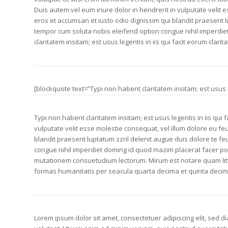
Duis autem vel eum iriure dolor in hendrerit in vulputate velit e
eros et accumsan et iusto odio dignissim qui blandit praesent lu
tempor cum soluta nobis eleifend option congue nihil imperdi
claritatem insitam; est usus legentis in iis qui facit eorum clarit
[blockquote text=”Typi non habent claritatem insitam; est usus 
Typi non habent claritatem insitam; est usus legentis in iis qui 
vulputate velit esse molestie consequat, vel illum dolore eu feug
blandit praesent luptatum zzril delenit augue duis dolore te feu
congue nihil imperdiet doming id quod mazim placerat facer po
mutationem consuetudium lectorum. Mirum est notare quam lit
formas humanitatis per seacula quarta decima et quinta decim
Lorem ipsum dolor sit amet, consectetuer adipiscing elit, sed