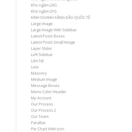
Kho ngầm LNG
Kho ngầm LPG
KINH DOANH XĂNG DẦU QUỐC TẾ
Large Image
Large Image With Sidebar
Latest Posts Boxes
Latest Posts Small Image
Layer Slider
Left Sidebar
Liên hệ
Lists
Masonry
Medium Image
Message Boxes
Mono-Color Header
My Account
Our Process
Our Process 2
Our Team
Parallax
Pie Chart With Icon