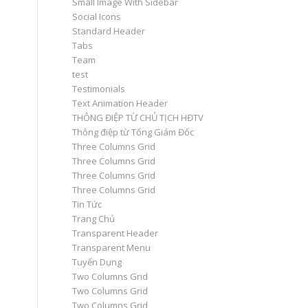
Small Image With Sidebar
Social Icons
Standard Header
Tabs
Team
test
Testimonials
Text Animation Header
THÔNG ĐIỆP TỪ CHỦ TỊCH HĐTV
Thông điệp từ Tổng Giám Đốc
Three Columns Grid
Three Columns Grid
Three Columns Grid
Three Columns Grid
Tin Tức
Trang Chủ
Transparent Header
Transparent Menu
Tuyển Dụng
Two Columns Grid
Two Columns Grid
Two Columns Grid