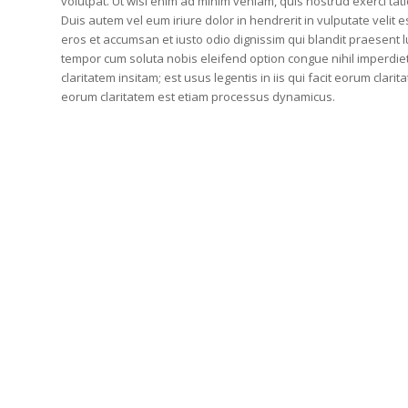
volutpat. Ut wisi enim ad minim veniam, quis nostrud exerci tat
Duis autem vel eum iriure dolor in hendrerit in vulputate velit e
eros et accumsan et iusto odio dignissim qui blandit praesent lu
tempor cum soluta nobis eleifend option congue nihil imperdi
claritatem insitam; est usus legentis in iis qui facit eorum clarit
eorum claritatem est etiam processus dynamicus.