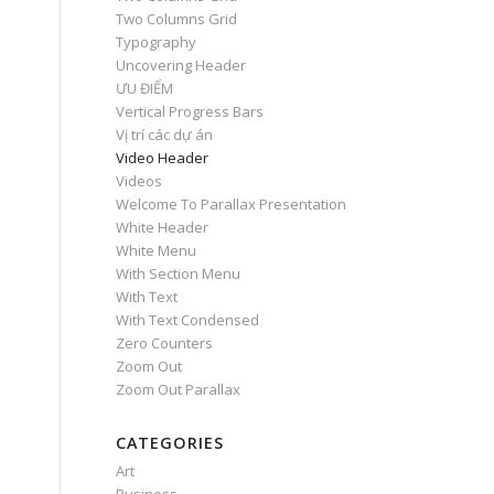
Two Columns Grid
Typography
Uncovering Header
ƯU ĐIỂM
Vertical Progress Bars
Vị trí các dự án
Video Header
Videos
Welcome To Parallax Presentation
White Header
White Menu
With Section Menu
With Text
With Text Condensed
Zero Counters
Zoom Out
Zoom Out Parallax
CATEGORIES
Art