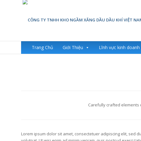
Trang Chủ
Giới Thiệu
Lĩnh vực kinh doanh
Carefully crafted elements
Lorem ipsum dolor sit amet, consectetuer adipiscing elit, sed
volutpat. Ut wisi enim ad minim veniam, quis nostrud exerci tat