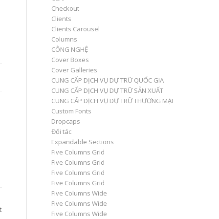
Checkout
Clients
Clients Carousel
Columns
CÔNG NGHỆ
Cover Boxes
Cover Galleries
CUNG CẤP DỊCH VỤ DỰ TRỮ QUỐC GIA
CUNG CẤP DỊCH VỤ DỰ TRỮ SẢN XUẤT
CUNG CẤP DỊCH VỤ DỰ TRỮ THƯƠNG MẠI
Custom Fonts
Dropcaps
Đối tác
Expandable Sections
Five Columns Grid
Five Columns Grid
Five Columns Grid
Five Columns Grid
Five Columns Wide
Five Columns Wide
t
Five Columns Wide