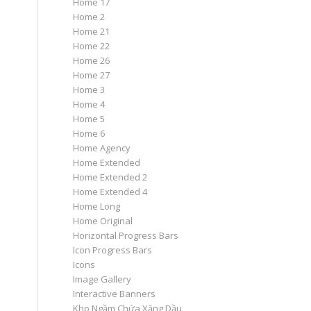
Home 17
Home 2
Home 21
Home 22
Home 26
Home 27
Home 3
Home 4
Home 5
Home 6
Home Agency
Home Extended
Home Extended 2
Home Extended 4
Home Long
Home Original
Horizontal Progress Bars
Icon Progress Bars
Icons
Image Gallery
Interactive Banners
Kho Ngầm Chứa Xăng Dầu