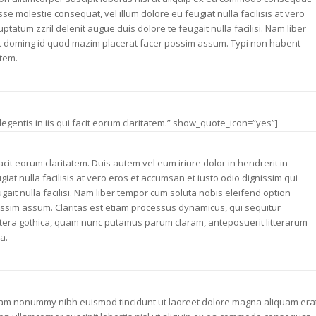
sse molestie consequat, vel illum dolore eu feugiat nulla facilisis at vero
ptatum zzril delenit augue duis dolore te feugait nulla facilisi. Nam liber
et doming id quod mazim placerat facer possim assum. Typi non habent
atem.
legentis in iis qui facit eorum claritatem.” show_quote_icon=”yes”]
facit eorum claritatem. Duis autem vel eum iriure dolor in hendrerit in
iat nulla facilisis at vero eros et accumsan et iusto odio dignissim qui
gait nulla facilisi. Nam liber tempor cum soluta nobis eleifend option
ssim assum. Claritas est etiam processus dynamicus, qui sequitur
tera gothica, quam nunc putamus parum claram, anteposuerit litterarum
a.
 diam nonummy nibh euismod tincidunt ut laoreet dolore magna aliquam era