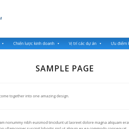
Chiến lược kinh doanh
Vị trí các dự án
Ưu điểm 
SAMPLE PAGE
 come together into one amazing design.
 diam nonummy nibh euismod tincidunt ut laoreet dolore magna aliquam era
ion ullamcorper suscipit lobortis nisl ut aliquip ex ea commodo consequat.