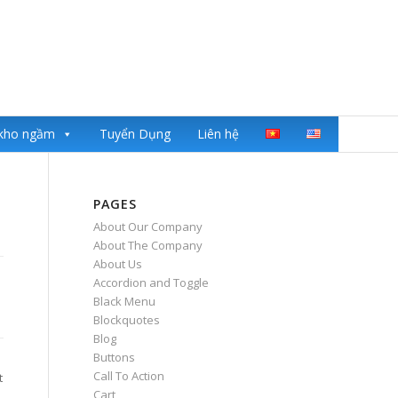
kho ngầm
Tuyển Dụng
Liên hệ
PAGES
About Our Company
About The Company
About Us
Accordion and Toggle
Black Menu
Blockquotes
Blog
Buttons
Call To Action
t
Cart