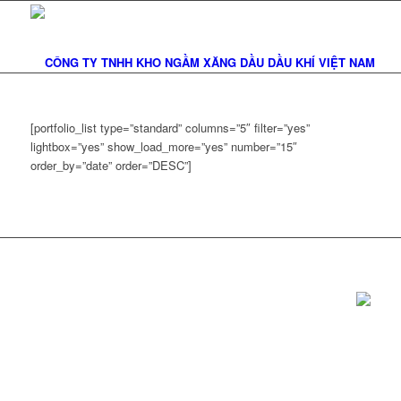
[portfolio_list type=”standard” columns=”5″ filter=”yes”
lightbox=”yes” show_load_more=”yes” number=”15″
order_by=”date” order=”DESC”]