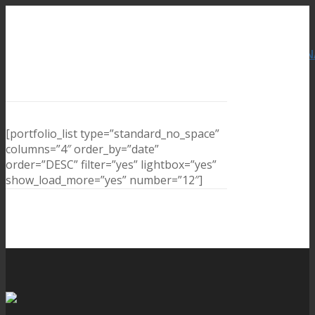
[portfolio_list type=”standard_no_space”
columns=”4″ order_by=”date”
order=”DESC” filter=”yes” lightbox=”yes”
show_load_more=”yes” number=”12″]