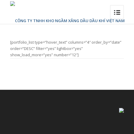
[portfolio_list type=”hover_text” columns=”4″ order_by=”date”
order=”DESC” filter=”yes” lightbox=”yes”
show_load_more=”yes” number=”12″]